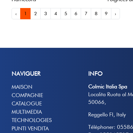
‹
1
2
3
4
5
6
7
8
9
›
NAVIGUER
INFO
Colmic Italia Spa
MAISON
Localita Ruota al 
COMPAGNIE
50066,
CATALOGUE
MULTIMEDIA
Reggello FI, Italy
TECHNOLOGIES
Téléphoner: 0558
PUNTI VENDITA