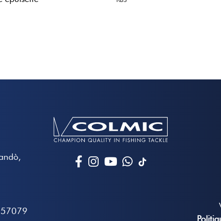
RBS
Mandò,
657079
Politi