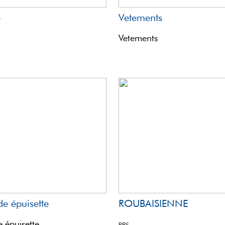
e
Vetements
Vetements
de épuisette
ROUBAISIENNE
 épuisette