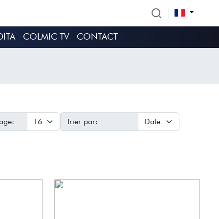
DITA
COLMIC TV
CONTACT
age:
Trier par: