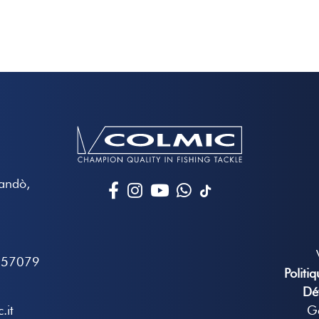
Mandò,
657079
Politi
Dé
.it
Gé