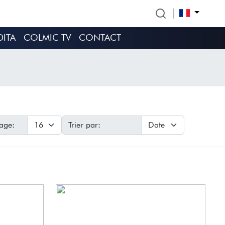
DITA
COLMIC TV
CONTACT
age:
Trier par: