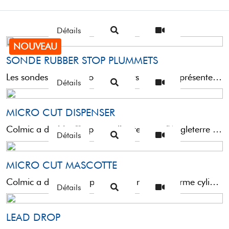
Détails
NOUVEAU
SONDE RUBBER STOP PLUMMETS
Les sondes Rubber Stop Plummets Colmic représentent la solution la plus avancée et la plus sûre pour ...
Détails
MICRO CUT DISPENSER
Colmic a décidé d'importer directement d'Angleterre cette nouvelle forme cylindrique de plombs.Conçus par nos amis anglo-saxons pour ...
Détails
MICRO CUT MASCOTTE
Colmic a décidé d’importer cette nouvelle forme cylindrique de plombs directement d’Angleterre. Spécialement conçu pour la pêche en carpodrome ...
Détails
LEAD DROP