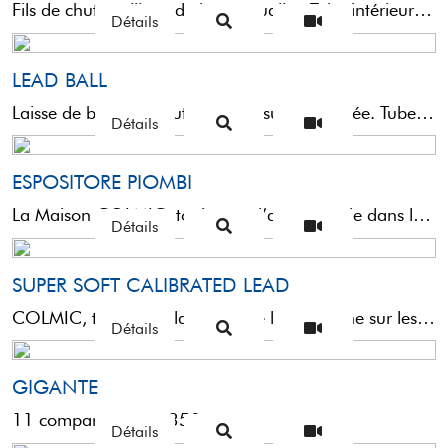
Fils de chute calibrés de haute qualité. Tube intérieur en silicone pour protéger le nylon et finition ...
Détails
LEAD BALL
Laisse de balle de haute qualité, super calibrée. Tube intérieur en silicone avec trou de passage pour ...
Détails
ESPOSITORE PIOMBI
La Maison COLMIC, toujours à l’avant-garde dans la recherche sur les matières premières, a fait un gros ...
Détails
SUPER SOFT CALIBRATED LEAD
COLMIC, toujours à la pointe de la recherche sur les matières premières, a réalisé un investissement important ...
Détails
GIGANTE
11 compartments – 350gr
Détails