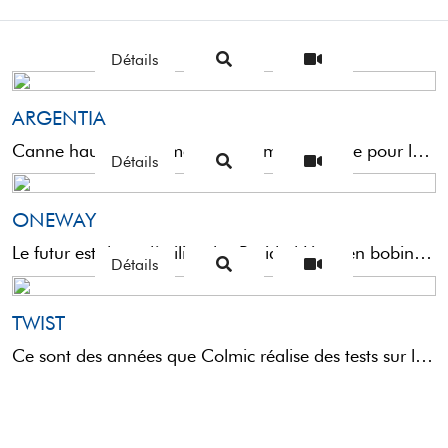
Détails
ARGENTIA
Canne haut de gamme, spécialement conçue pour la pêche au gros.Argentia n'est pas uniquement destinée à la ...
Détails
ONEWAY
Le futur est donc d’utiliser la «Braided Line» en bobine. Voici pourquoi Colmic a projeté une canne puissante ...
Détails
TWIST
Ce sont des années que Colmic réalise des tests sur les cannes avec anneaux à spirale du tipe: ...