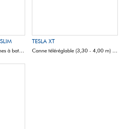
SLIM
TESLA XT
Cette nouvelle série de cannes à bateaux a vue le jour par la nécessité de créer des ...
Canne téléréglable (3,30 - 4,00 m) destinée à la pêche à la palangrotte en eaux peu et moyennement ...