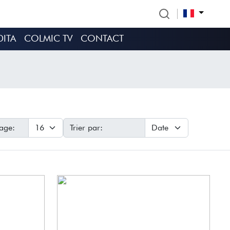
DITA
COLMIC TV
CONTACT
age:
Trier par: