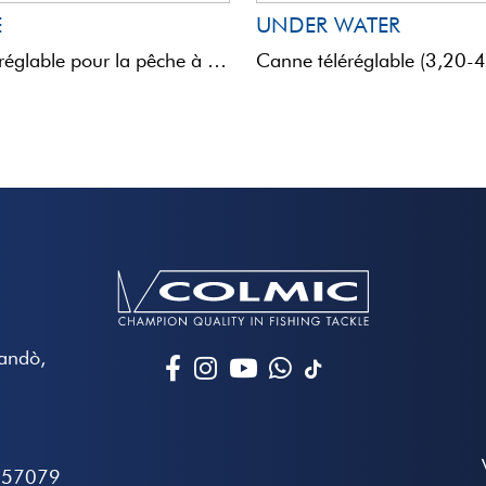
E
UNDER WATER
Canne téléréglable pour la pêche à la palangrotte medium light (3,30-4,00 m). Légère et très fine, la Privilege ...
Mandò,
657079