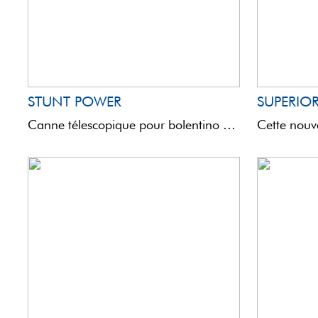
STUNT POWER
SUPERIO
Canne télescopique pour bolentino moyennement lourd, extrêmement fine et puissante. Équipée d'une pointe en composite très sensible, ...