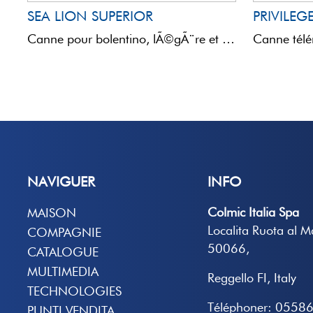
SEA LION SUPERIOR
PRIVILEG
Canne pour bolentino, lÃ©gÃ¨re et equilibrÃ© idÃ©al pour une profondeur moyenne avec des poids lourds.(40-200 g): MEDIUM ...
NAVIGUER
INFO
Colmic Italia Spa
MAISON
Localita Ruota al 
COMPAGNIE
50066,
CATALOGUE
MULTIMEDIA
Reggello FI, Italy
TECHNOLOGIES
Téléphoner: 0558
PUNTI VENDITA