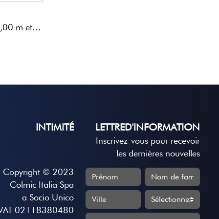
Canne téléréglable (3,20-4,00 m et 3,50-4,50 m) pour la pêche à faible et moyenne profondeur. Légère et ...
INTIMITÉ
LETTRED'INFORMATION
Inscrivez-vous pour recevoir
les dernières nouvelles
Copyright © 2023
Colmic Italia Spa
a Socio Unico
VAT 02118380480