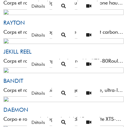
Corps et rotor ultra-légers construits en carbone haut module M60Roulements SS en acier inox Durable Resistance à billes ...
Détails
RAYTON
Corps et rotor en alliage mixte de graphite et carbone M60Roulements à billes en acier inox, scellés ...
Détails
JEKILL REEL
Corps et rotor en composite de graphite XTS-80Roulements en acier inox et anti-retourBobine avec bande caoutchoutée pour ...
Détails
BANDIT
Corps et rotor construits en alliage composite, ultra-légers et rigides.Roulements à billes en acier inox, scellés sur ...
Détails
DAEMON
Corpo e rotore ultraleggeri e rigidi (Composite XTS-73)Cuscinetti in acciaio inox a sfere DR (Durable Resistance)Archetto in ...
Détails