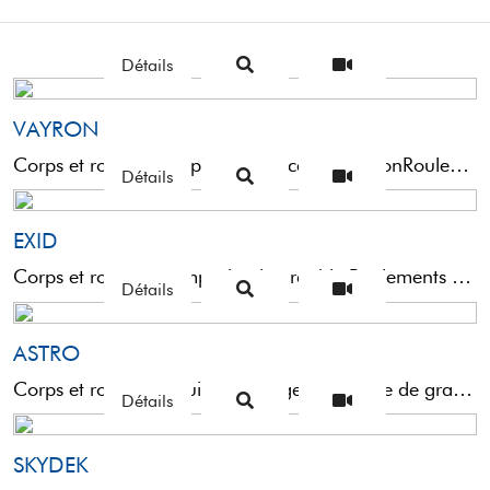
Détails
VAYRON
Corps et rotor en graphite renforcé No-TorsionRoulements en acier inox à double blindage avec traitement anti-corrosionArchet en aluminium ...
Détails
EXID
Corps et rotor en composite de graphiteRoulements à billes blindés en acierArchet en aluminium tubulaire surdimensionnéCNC Nail ...
Détails
ASTRO
Corps et rotor construits en alliage composite de graphite de dernière génération XTS-80Roulements en acier inox à billes ...
Détails
SKYDEK