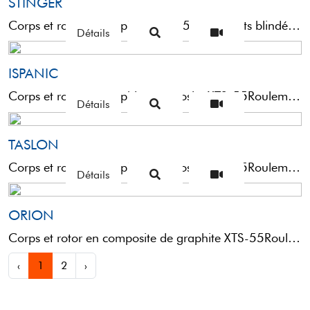
STINGER
Corps et rotor en graphite XTS-55Roulements blindés en acierArchet tubulaire majoré pour une plus grande stabilité en ...
Détails
ISPANIC
Corps et rotor en graphite composite XTS-55Roulements en acier double blindage Durable ResistanceArchet majoréCNC Nail : guide-fil ...
Détails
TASLON
Corps et rotor en graphite composite XTS-55Roulements en acier inoxArchet à section majoréeNC Nail : guide-fil en ...
Détails
ORION
Corps et rotor en composite de graphite XTS-55Roulements en acier inoxBobine sur toutes les mesures de type ...
‹
1
2
›