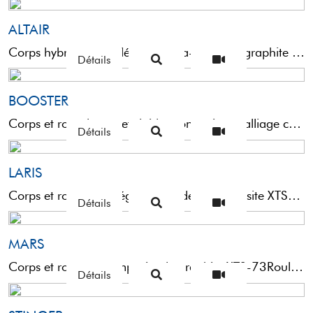
ALTAIR
Corps hybride super-léger et ultra-rigide en graphite composite XTS-60 et aluminiumRoulements anti-corrosion en acier inox double blindageBobine ...
Détails
BOOSTER
Corps et rotor légers et rigides construits en alliage composite XTS-73Roulements à double blindageArchet tubulaire de section ...
Détails
LARIS
Corps et rotor ultra-légers et rigides (Composite XTS-73)Roulements en acier inox à billes DR (Durable Resistance)Archet tubulaire ...
Détails
MARS
Corps et rotor en composite de graphite XTS-73Roulements à billes scellés en acier inoxArchet surdimensionné pour une ...
Détails