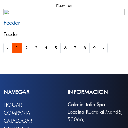
Detalles
Feeder
Feeder
‹
1
2
3
4
5
6
7
8
9
›
NAVEGAR
INFORMACIÓN
Colmic Italia Spa
HOGAR
Localita Ruota al Mandò,
COMPAÑÍA
50066,
CATALOGAR