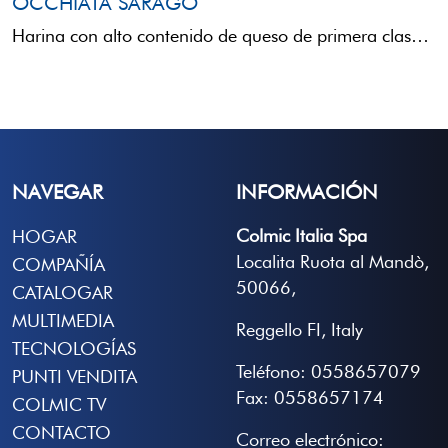
OCCHIATA SARAGO
Harina con alto contenido de queso de primera clase, aroma intenso y característico que se realza una ...
NAVEGAR
INFORMACIÓN
Colmic Italia Spa
HOGAR
Localita Ruota al Mandò,
COMPAÑÍA
50066,
CATALOGAR
MULTIMEDIA
Reggello FI, Italy
TECNOLOGÍAS
Teléfono: 0558657079
PUNTI VENDITA
Fax: 0558657174
COLMIC TV
CONTACTO
Correo electrónico: