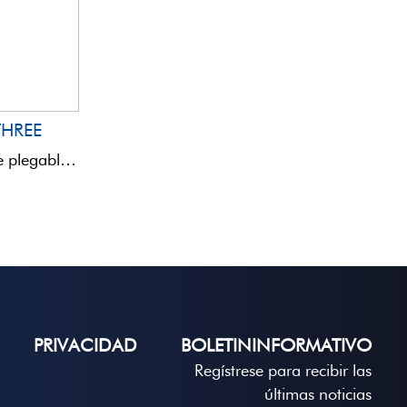
THREE
FLEXY THREE es un taburete plegable de metal y tela, con respaldo, diseñado para pescadores que buscan ...
PRIVACIDAD
BOLETININFORMATIVO
Regístrese para recibir las
últimas noticias