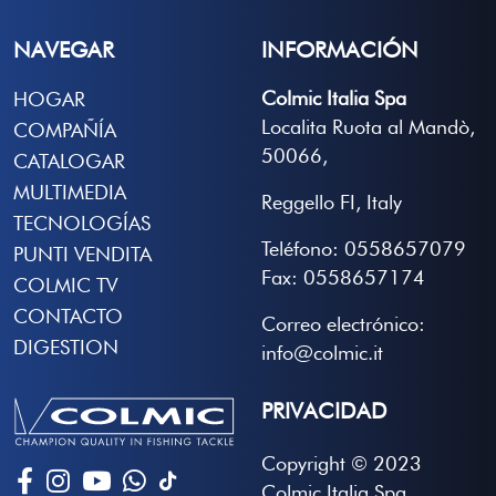
NAVEGAR
INFORMACIÓN
Colmic Italia Spa
HOGAR
Localita Ruota al Mandò,
COMPAÑÍA
50066,
CATALOGAR
MULTIMEDIA
Reggello FI, Italy
TECNOLOGÍAS
Teléfono: 0558657079
PUNTI VENDITA
Fax: 0558657174
COLMIC TV
CONTACTO
Correo electrónico:
DIGESTION
info@colmic.it
PRIVACIDAD
Copyright © 2023
Colmic Italia Spa