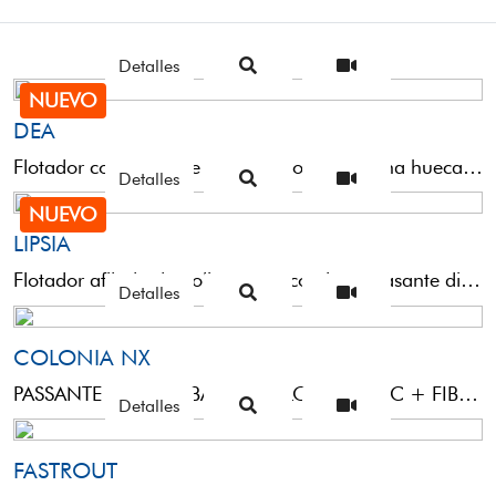
Detalles
NUEVO
DEA
Flotador compacto de poliuretano con antena hueca de plástico y pasante interno a través de la antena ...
Detalles
NUEVO
LIPSIA
Flotador afilado de poliuretano, con línea pasante directa a través del cuerpo. La parte superior pintada del ...
Detalles
COLONIA NX
PASSANTE LATERALEBALSAHOLLOW PLASTIC + FIBERGLASS
Detalles
FASTROUT