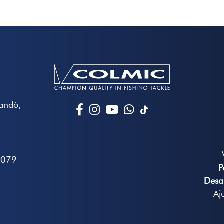
Mandò,
7079
P
Desa
Aj