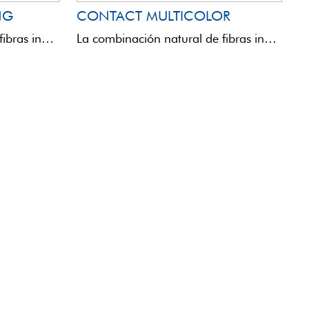
NG
CONTACT MULTICOLOR
La combinación natural de fibras innovadoras y polímeros de última generación optimiza las características físicas y químicas ...
La combinación natural de fibras innovadoras y polímeros de última generación optimiza las características físicas y químicas ...