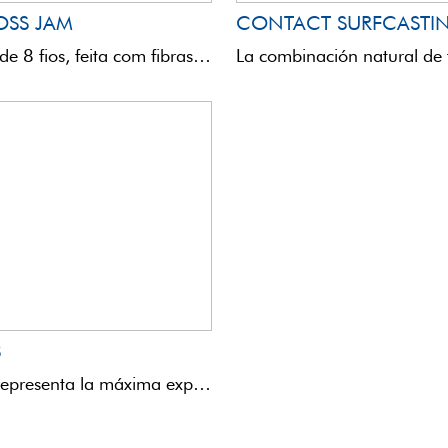
SS JAM
CONTACT SURFCASTI
Esta corda de 8 fios, feita com fibras UHMPE, combinadas com uma construção de mais de 30 ...
8
Weper X8 representa la máxima expresión en el ámbito de los trenzados. La geometría de trenzado (HD ...