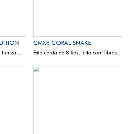
EDITION
CMX8 CORAL SNAKE
La PEX4 Lure Edition es una trenza de 4 hilos fabricada en Japón, diseñada específicamente por Seaguar ...
Esta corda de 8 fios, feita com fibras UHMPE, combinadas com uma construção de mais de 30 ...