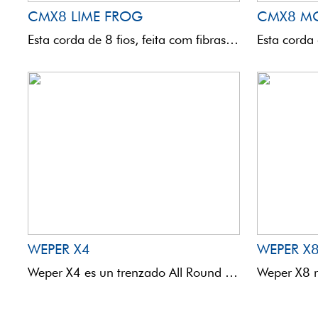
CMX8 LIME FROG
CMX8 MO
Esta corda de 8 fios, feita com fibras UHMPE, combinadas com uma construção de mais de 30 ...
WEPER X4
WEPER X
Weper X4 es un trenzado All Round de alto perfil técnico, desarrollado para todas las técnicas de ...