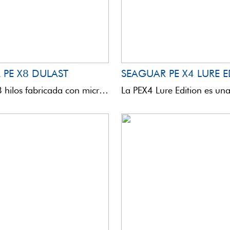
 PE X8 DULAST
SEAGUAR PE X4 LURE 
Trenza de 8 hilos fabricada con microfibras IZANAS de muy alta densidad. Su trenzado ultracompacto y denso ...