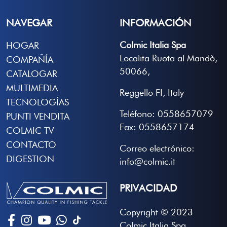
NAVEGAR
INFORMACIÓN
Colmic Italia Spa
HOGAR
Localita Ruota al Mandò,
COMPAÑÍA
50066,
CATALOGAR
MULTIMEDIA
Reggello FI, Italy
TECNOLOGÍAS
Teléfono: 0558657079
PUNTI VENDITA
Fax: 0558657174
COLMIC TV
CONTACTO
Correo electrónico:
DIGESTION
info@colmic.it
PRIVACIDAD
Copyright © 2023
Colmic Italia Spa