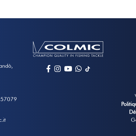
Mandò,
657079
Politi
Dé
.it
Gé