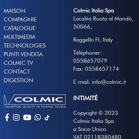
Colmic Italia Spa
MAISON
Localita Ruota al Mandò,
COMPAGNIE
50066,
CATALOGUE
MULTIMEDIA
Reggello FI, Italy
TECHNOLOGIES
Téléphoner:
PUNTI VENDITA
0558657079
COLMIC TV
Fax: 0558657174
CONTACT
DIGESTION
E-mail: info@colmic.it
INTIMITÉ
Copyright © 2023
Colmic Italia Spa
a Socio Unico
VAT 02118380480