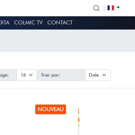
DITA
COLMIC TV
CONTACT
age:
Trier par:
NOUVEAU