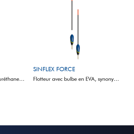
SINFLEX FORCE
Flotteur avec bulbe en polyuréthane et tige en SINFLEX, assurant légèreté, résistance et flexibilité. Le sommet est ...
Flotteur avec bulbe en EVA, synonyme de légèreté et de solidité. La tige SINFLEX assure robustesse, sensibilité, ...