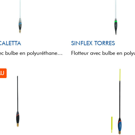
CALETTA
SINFLEX TORRES
Flotteur avec bulbe en polyuréthane et antenne SINFLEX, synonyme de légèreté, de résistance et de flexibilité. L'insert ...
AU