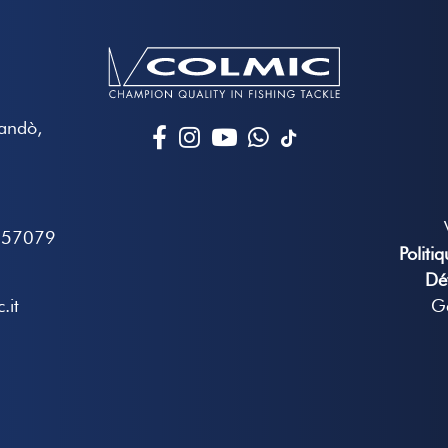
Mandò,
657079
Politi
Dé
.it
Gé