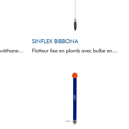
SINFLEX BIBBONA
Flotteur avec bulbe en polyuréthane et antenne SINFLEX, garantissant légèreté, résistance et flexibilité. L'insert de 4,5 mm est ...
Flotteur fixe en plomb avec bulbe en polyuréthane et antenne SINFLEX, qui garantit légèreté, résistance et flexibilité. ...