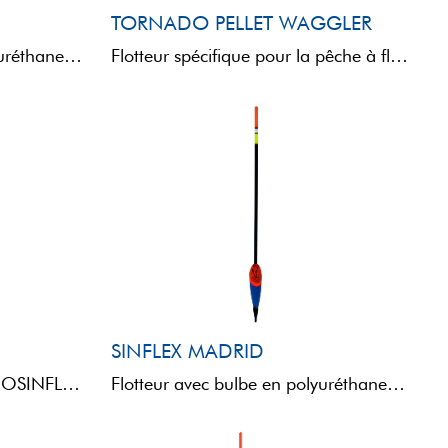
TORNADO PELLET WAGGLER
Flotteur avec bulbe en polyuréthane et antenne SINFLEX, garantissant légèreté, résistance et flexibilité. L'antenne comporte un trou ...
Flotteur spécifique pour la pêche à flot avec des pellets et des cannes à pêche destinées à ...
SINFLEX MADRID
SCORREVOLEPOLIURETANOSINFLEXHOLLOW PLASTIC
Flotteur avec bulbe en polyuréthane et antenne en SINFLEX, qui garantissent légèreté, résistance et flexibilité. La pointe ...