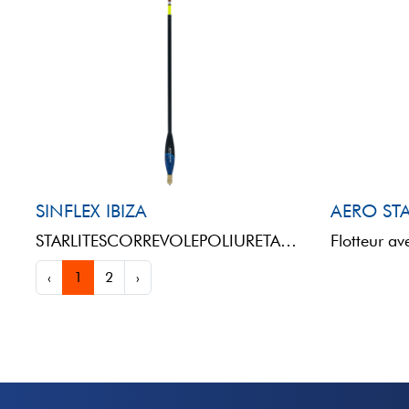
SINFLEX IBIZA
AERO ST
STARLITESCORREVOLEPOLIURETANOSINFLEXINTERCHANGEABLE HOLLOW MULTICOLOR
‹
1
2
›