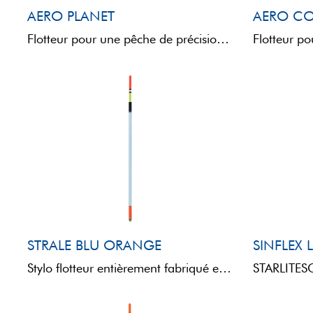
AERO PLANET
AERO C
Flotteur pour une pêche de précision. Le corps en EVA apporte légèreté et résistance, tandis que l’antenne ...
STRALE BLU ORANGE
SINFLEX 
Stylo flotteur entièrement fabriqué en SINFLEX, qui garantit légèreté, résistance et flexibilité. La tige est munie d'un ...