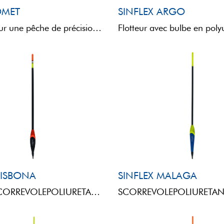
OMET
SINFLEX ARGO
Flotteur pour une pêche de précision. Le corps en EVA apporte légèreté et résistance, tandis que l'antenne ...
LISBONA
SINFLEX MALAGA
STARLITESCORREVOLEPOLIURETANOSINFLEXINTERCHANGEABLE HOLLOW MULTICOLOR