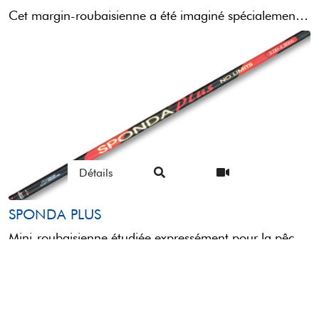
Cet margin-roubaisienne a été imaginé spécialement pour la pêche des carpes dans les carpodrome au-dessus du berge. C’est ...
Détails
SPONDA PLUS
Mini-roubaisienne étudiée expressément pour la pêche en bord de rive, dotée de toutes les caractéristiques nécessaires pour affronter ...