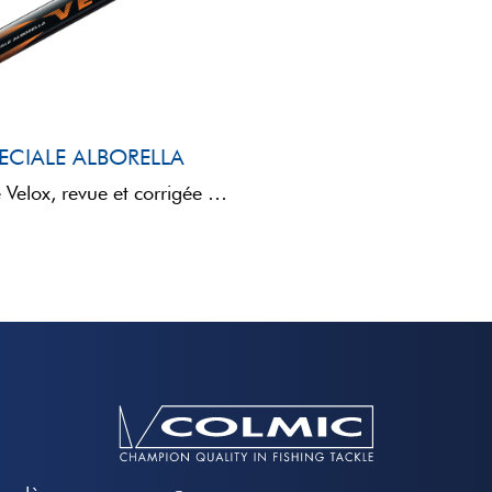
ECIALE ALBORELLA
La nouvelle Velox, revue et corrigée par rapport aux séries Record et Record SR, augmente son champ ...