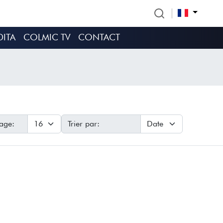
DITA
COLMIC TV
CONTACT
age:
Trier par: