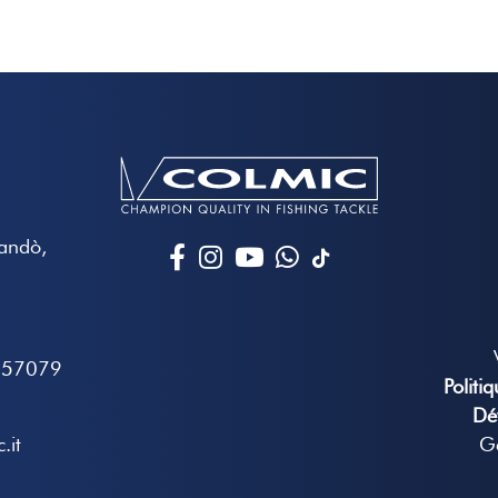
Mandò,
657079
Politi
Dé
.it
Gé