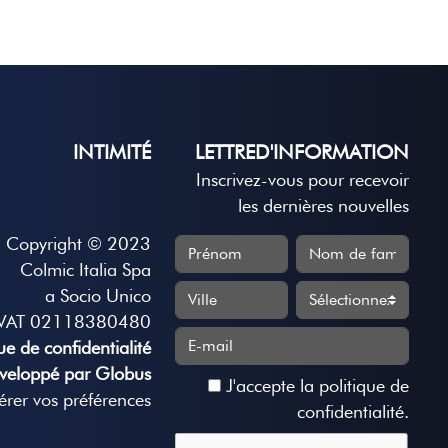
INTIMITÉ
LETTRED'INFORMATION
Inscrivez-vous pour recevoir
les dernières nouvelles
Copyright © 2023
Colmic Italia Spa
a Socio Unico
VAT 02118380480
que de confidentialité
veloppé par Globus
J'accepte
la politique de
rer vos préférences
confidentialité
.