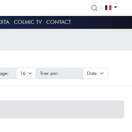
DITA
COLMIC TV
CONTACT
age:
Trier par: