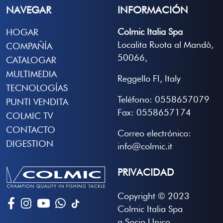
NAVEGAR
INFORMACIÓN
Colmic Italia Spa
HOGAR
Localita Ruota al Mandò,
COMPAÑÍA
50066,
CATALOGAR
MULTIMEDIA
Reggello FI, Italy
TECNOLOGÍAS
Teléfono: 0558657079
PUNTI VENDITA
Fax: 0558657174
COLMIC TV
CONTACTO
Correo electrónico:
DIGESTION
info@colmic.it
PRIVACIDAD
Copyright © 2023
Colmic Italia Spa
a Socio Unico