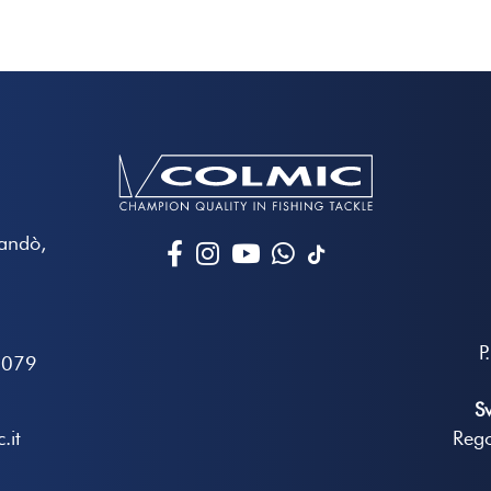
Mandò,
P
7079
S
.it
Rego