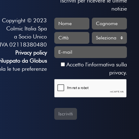
Iscriviti per ricevere le ultime
notizie
Copyright © 2023
Colmic Italia Spa
a Socio Unico
.IVA 02118380480
Privacy policy
viluppato da Globus
Accetto
l'informativa sulla
la le tue preferenze
privacy
.
Iscriviti