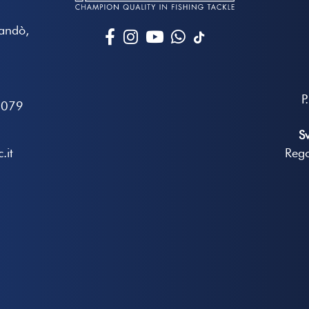
Mandò,
P
7079
S
.it
Rego