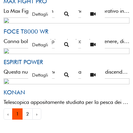
MAX FIGHT PRO
La Max Fight Pro è un aggiornamento migliorativo in termini di bilanciatura (e quindi miglior gestibilità) del precedente ...
Dettagli
FOCE T8000 WR
Canna bolognese atipica ed unica nel suo genere, discendente diretta della iconica Foce 300 NX.Ideata per pescare ...
Dettagli
ESPIRIT POWER
Questa nuova bolognese strong action, è la discendente diretta e l’evoluzione naturale di Potenza Pro e Imperium, ...
Dettagli
KONAN
Telescopica appositamente studiata per la pesca dei grandi pesci come storioni, siluri e grosse carpe. La KONAN è ...
‹
1
2
›