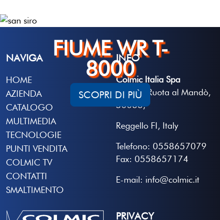
FIUME WR T-
NAVIGA
INFO
8000
Colmic Italia Spa
HOME
Localita Ruota al Mandò,
AZIENDA
SCOPRI DI PIÙ
50066,
CATALOGO
MULTIMEDIA
Reggello FI, Italy
TECNOLOGIE
Telefono: 0558657079
PUNTI VENDITA
Fax: 0558657174
COLMIC TV
CONTATTI
E-mail: info@colmic.it
SMALTIMENTO
PRIVACY