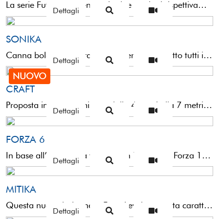
La serie Futura, presentata in due versioni rispettivamente da 20gr (action medium) e 30gr (action strong), è ...
Dettagli
SONIKA
Canna bolognese veramente interessante sotto tutti i punti di vista. Proposta in quattro misure, dalla 4 metri ...
Dettagli
NUOVO
CRAFT
Proposta in quattro misure, dalla 4 metri alla 7 metri, la Craft è un attrezzo che copre ...
Dettagli
FORZA 6
In base all’esperienza vissuta con il progetto Forza 10 e vista la richiesta di un attrezzo complementare ...
Dettagli
MITIKA
Questa nuova bolognese Entry Level, presenta caratteristiche di tutto rispetto e può essere utilizzata in svariate circostanze di ...
Dettagli