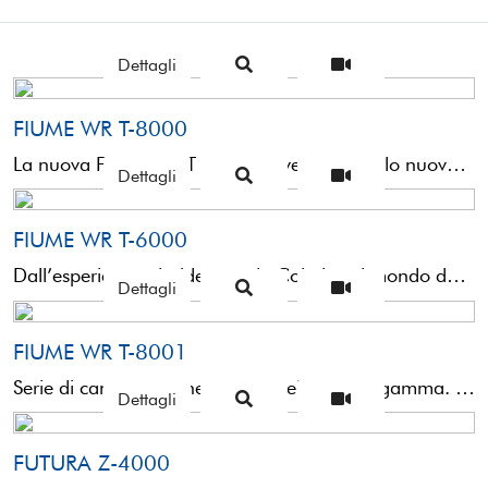
Dettagli
FIUME WR T-8000
La nuova Fiume WR T 8000 scrive un capitolo nuovo nel mondo delle bolognesi di altissimo livello. La ...
Dettagli
FIUME WR T-6000
Dall’esperienza pluridecennale Colmic nel mondo delle canne bolognesi è stata creata la nuova Fiume WR T 6000 ...
Dettagli
FIUME WR T-8001
Serie di canne bolognesi al top della nostra gamma. Costruite con l’ausilio della tecnologia WR e caratterizzate ...
Dettagli
FUTURA Z-4000