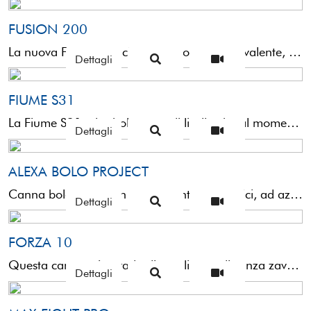
FUSION 200
La nuova Fusion è la classica bolognese polivalente, con la quale si possono davvero affrontare le più ...
Dettagli
FIUME S31
La Fiume S31 è la bolognese di livello che al momento ci mancava. Una 25gr di casting con caratteristiche ...
Dettagli
ALEXA BOLO PROJECT
Canna bolognese con elevati contenuti tecnici, ad azione medio rigida, costruita con tecnologia “Nano Tech Material”. Il diametro ...
Dettagli
FORZA 10
Questa canna è in grado di scagliare a distanza zavorre considerevoli senza accusare cedimenti e può essere ...
Dettagli