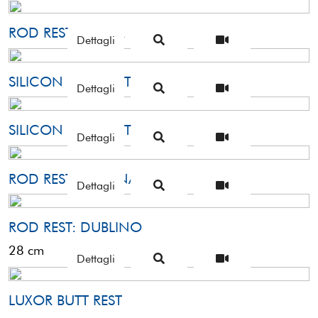
ROD REST: PRAGA
Dettagli
SILICON ROD REST 190
Dettagli
SILICON ROD REST 110
Dettagli
ROD REST: LISBONA
Dettagli
ROD REST: DUBLINO
28 cm
Dettagli
LUXOR BUTT REST