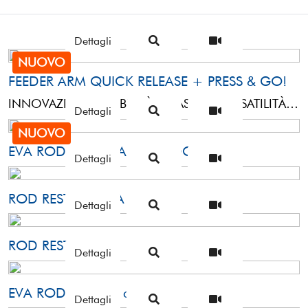
Dettagli
NUOVO
FEEDER ARM QUICK RELEASE + PRESS & GO!
INNOVAZIONE, STABILITÀ E MASSIMA VERSATILITÀIl FEEDER ARM è un braccio telescopico leggero, robusto e multifunzionale, pensato per l'appoggio delle canne ...
Dettagli
NUOVO
EVA ROD REST - FAST UNLOCK
Dettagli
ROD REST: SEVILLA
Dettagli
ROD REST: LIONE
Dettagli
EVA ROD REST 37 cm
Dettagli