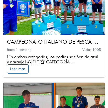
CAMPEONATO ITALIANO DE PESCA CON CAÑA DESDE LA ORILLA - MASTER y SUB-21
hace 1 semana
Vista: 1008
¡En ambas categorías, los podios se tiñen de azul
y naranja! 🎣🇮🇹🏆 CATEGORÍA ...
Leer más