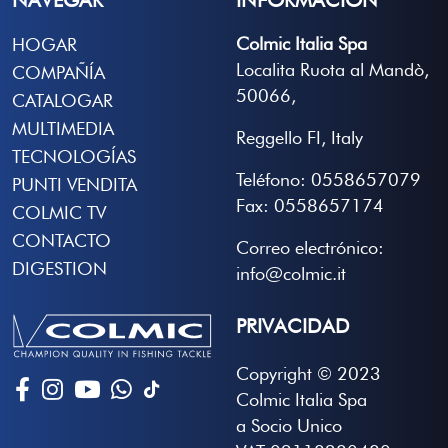
NAVEGAR
INFORMACIÓN
Colmic Italia Spa
HOGAR
Localita Ruota al Mandò,
COMPAÑÍA
50066,
CATALOGAR
MULTIMEDIA
Reggello FI, Italy
TECNOLOGÍAS
Teléfono: 0558657079
PUNTI VENDITA
Fax: 0558657174
COLMIC TV
CONTACTO
Correo electrónico:
DIGESTION
info@colmic.it
PRIVACIDAD
Copyright © 2023
Colmic Italia Spa
a Socio Unico