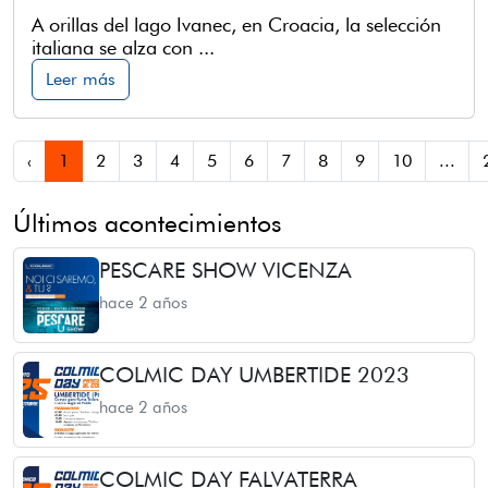
A orillas del lago Ivanec, en Croacia, la selección
italiana se alza con ...
Leer más
‹
1
2
3
4
5
6
7
8
9
10
...
Últimos acontecimientos
PESCARE SHOW VICENZA
hace 2 años
COLMIC DAY UMBERTIDE 2023
hace 2 años
COLMIC DAY FALVATERRA