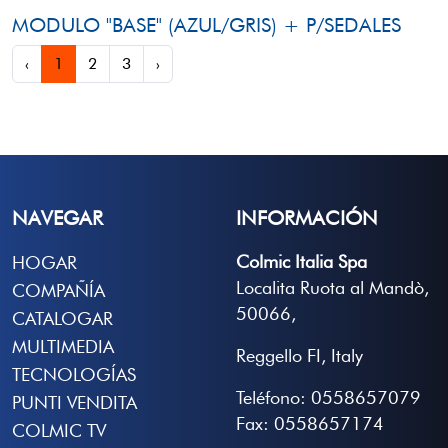
MODULO "BASE" (AZUL/GRIS) + P/SEDALES
‹
1
2
3
›
NAVEGAR
INFORMACIÓN
Colmic Italia Spa
HOGAR
Localita Ruota al Mandò,
COMPAÑÍA
50066,
CATALOGAR
MULTIMEDIA
Reggello FI, Italy
TECNOLOGÍAS
Teléfono: 0558657079
PUNTI VENDITA
Fax: 0558657174
COLMIC TV