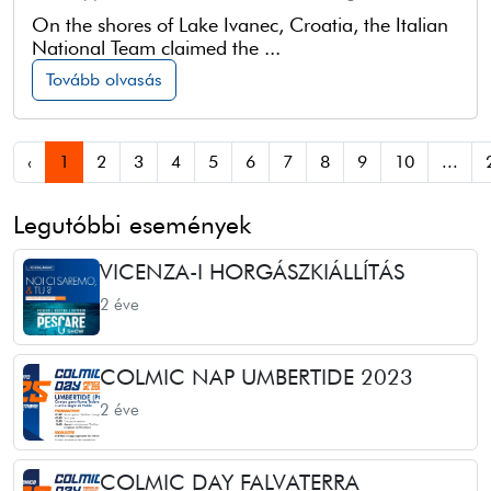
On the shores of Lake Ivanec, Croatia, the Italian
National Team claimed the ...
Tovább olvasás
‹
1
2
3
4
5
6
7
8
9
10
...
Legutóbbi események
VICENZA-I HORGÁSZKIÁLLÍTÁS
2 éve
COLMIC NAP UMBERTIDE 2023
2 éve
COLMIC DAY FALVATERRA