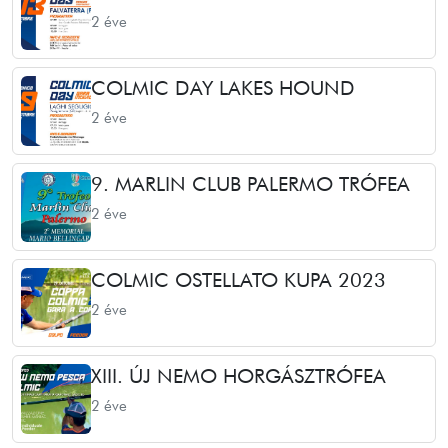
2 éve
COLMIC DAY LAKES HOUND
2 éve
9. MARLIN CLUB PALERMO TRÓFEA
2 éve
COLMIC OSTELLATO KUPA 2023
2 éve
XIII. ÚJ NEMO HORGÁSZTRÓFEA
2 éve