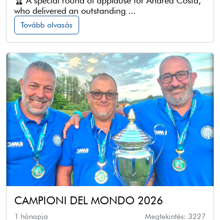
🏆 A special round of applause for Andrea Costa,
who delivered an outstanding ...
Tovább olvasás
CAMPIONI DEL MONDO 2026
1 hónapja
Megtekintés: 3227