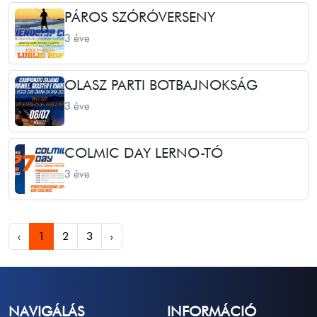
PÁROS SZÓRÓVERSENY
3 éve
OLASZ PARTI BOTBAJNOKSÁG
3 éve
COLMIC DAY LERNO-TÓ
3 éve
‹
1
2
3
›
NAVIGÁLÁS
INFORMÁCIÓ