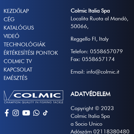
Colmic Italia Spa
KEZDŐLAP
Localita Ruota al Mandò,
CÉG
50066,
KATALÓGUS
VIDEÓ
Reggello FI, Italy
TECHNOLÓGIÁK
Telefon: 0558657079
ÉRTÉKESÍTÉSI PONTOK
Fax: 0558657174
COLMIC TV
KAPCSOLAT
Email: info@colmic.it
EMÉSZTÉS
ADATVÉDELEM
Copyright © 2023
Colmic Italia Spa
a Socio Unico
Adószám 02118380480