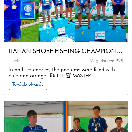
ITALIAN SHORE FISHING CHAMPIONSHIP – MASTERS and UNDER-21
1 hete
Megtekintés: 929
In both categories, the podiums were filled with
blue and orange! 🎣🇮🇹🏆 MASTER ...
Tovább olvasás