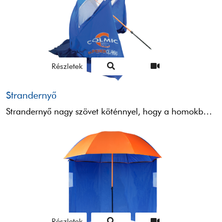
Részletek
Strandernyő
Strandernyő nagy szövet köténnyel, hogy a homokban lehorgonyozhasson. Praktikus oldalsó nyílások cipzárral, amelyek hasznosak a szél átengedéséhez ...
Részletek