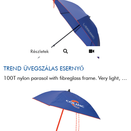
Részletek
TREND ÜVEGSZÁLAS ESERNYŐ
100T nylon parasol with fibreglass frame. Very light, practical and sturdy, it is a must-have item in ...