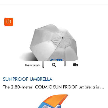
ÚJ
Részletek
SUNPROOF UMBRELLA
The 2.80-meter COLMIC SUN PROOF umbrella is the ideal choice for people seeking protection, comfort and durability at ...