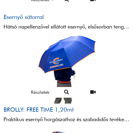
Esernyő sátorral
Hátsó napellenzővel ellátott esernyő, elsősorban tengerparti horgászathoz tervezve. Tökéletes a varázslatos kapás kivárására kényelmesen és védve ülve, ...
Részletek
BROLLY: FREE TIME 1,20mt
Praktikus esernyő horgászathoz és szabadidős tevékenységekhez. Könnyű, praktikus és robusztus. Ø1,20 m