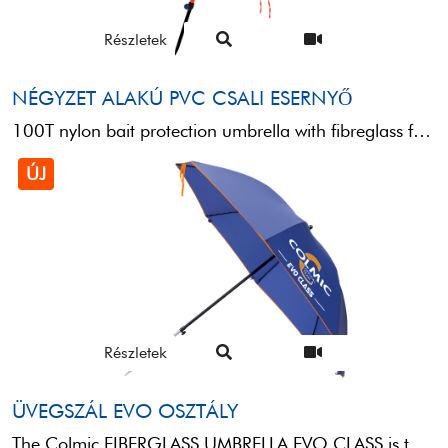
Részletek
NÉGYZET ALAKÚ PVC CSALI ESERNYŐ
100T nylon bait protection umbrella with fibreglass frame. Very light, practical and sturdy, it is a must-have ...
ÚJ
Részletek
ÜVEGSZÁL EVO OSZTÁLY
The Colmic FIBERGLASS UMBRELLA EVO CLASS is the ideal solution for anglers who want comfort, protection and ...