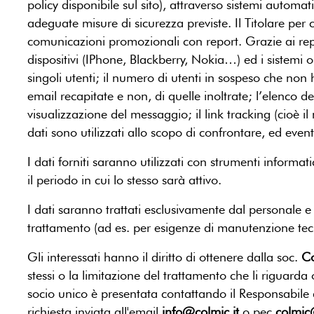
policy disponibile sul sito), attraverso sistemi automa
adeguate misure di sicurezza previste. Il Titolare per 
comunicazioni promozionali con report. Grazie ai report
dispositivi (IPhone, Blackberry, Nokia…) ed i sistemi o
singoli utenti; il numero di utenti in sospeso che non 
email recapitate e non, di quelle inoltrate; l’elenco de
visualizzazione del messaggio; il link tracking (cioè il n
dati sono utilizzati allo scopo di confrontare, ed even
I dati forniti saranno utilizzati con strumenti informati
il periodo in cui lo stesso sarà attivo.
I dati saranno trattati esclusivamente dal personale e
trattamento (ad es. per esigenze di manutenzione tecno
Gli interessati hanno il diritto di ottenere dalla soc.
Co
stessi o la limitazione del trattamento che li riguarda
socio unico è presentata contattando il Responsabile de
richiesta inviata all'email
info@colmic.it
o pec
colmic