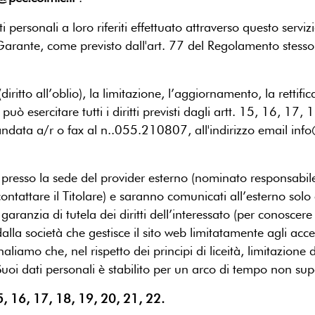
i personali a loro riferiti effettuato attraverso questo serv
arante, come previsto dall'art. 77 del Regolamento stesso, 
(diritto all’oblio), la limitazione, l’aggiornamento, la rettif
uò esercitare tutti i diritti previsti dagli artt. 15, 16, 
a a/r o fax al n..055.210807, all'indirizzo email info@col
 presso la sede del provider esterno (nominato responsabile),
ntattare il Titolare) e saranno comunicati all’esterno solo
ranzia di tutela dei diritti dell’interessato (per conoscere l’
dalla società che gestisce il sito web limitatamente agli ac
aliamo che, nel rispetto dei principi di liceità, limitazione d
uoi dati personali è stabilito per un arco di tempo non supe
15, 16, 17, 18, 19, 20, 21, 22.