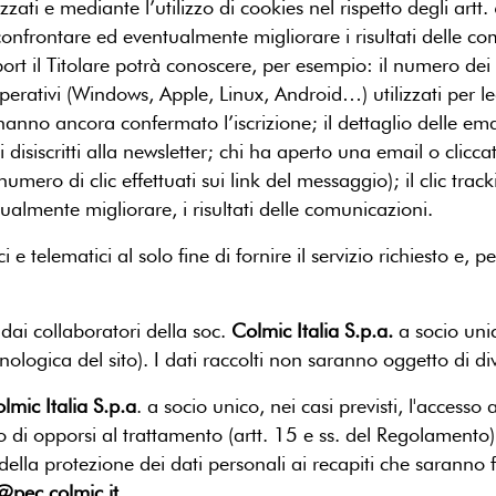
tizzati e mediante l’utilizzo di cookies nel rispetto degli a
confrontare ed eventualmente migliorare i risultati delle com
 il Titolare potrà conoscere, per esempio: il numero dei letto
perativi (Windows, Apple, Linux, Android…) utilizzati per leg
hanno ancora confermato l’iscrizione; il dettaglio delle ema
i disiscritti alla newsletter; chi ha aperto una email o clicc
umero di clic effettuati sui link del messaggio); il clic tracki
tualmente migliorare, i risultati delle comunicazioni.
ci e telematici al solo fine di fornire il servizio richiesto 
 dai collaboratori della soc.
Colmic Italia S.p.a.
a socio uni
logica del sito). I dati raccolti non saranno oggetto di div
lmic Italia S.p.a
. a socio unico, nei casi previsti, l'accesso 
 o di opporsi al trattamento (artt. 15 e ss. del Regolamento).
lla protezione dei dati personali ai recapiti che saranno fo
@pec.colmic.it
.