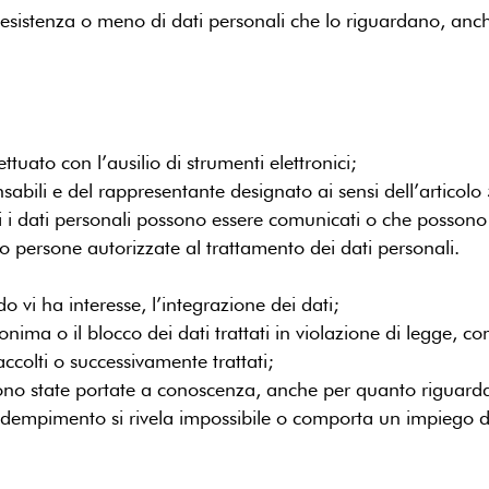
ll’esistenza o meno di dati personali che lo riguardano, an
ttuato con l’ausilio di strumenti elettronici;
sponsabili e del rappresentante designato ai sensi dell’artico
uali i dati personali possono essere comunicati o che posson
i o persone autorizzate al trattamento dei dati personali.
o vi ha interesse, l’integrazione dei dati;
nima o il blocco dei dati trattati in violazione di legge, c
raccolti o successivamente trattati;
ono state portate a conoscenza, anche per quanto riguarda il
le adempimento si rivela impossibile o comporta un impiego