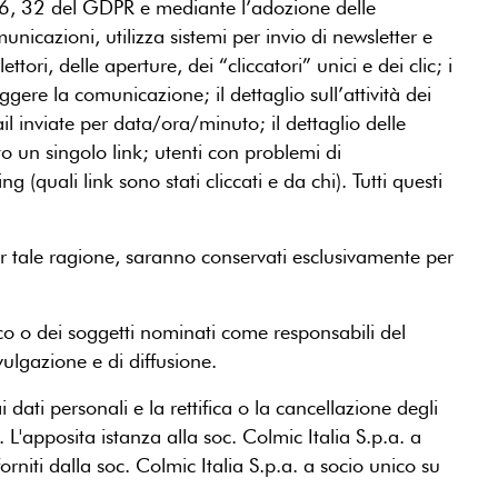
rtt. 6, 32 del GDPR e mediante l’adozione delle
unicazioni, utilizza sistemi per invio di newsletter e
ri, delle aperture, dei “cliccatori” unici e dei clic; i
gere la comunicazione; il dettaglio sull’attività dei
il inviate per data/ora/minuto; il dettaglio delle
ato un singolo link; utenti con problemi di
ng (quali link sono stati cliccati e da chi). Tutti questi
e, per tale ragione, saranno conservati esclusivamente per
co o dei soggetti nominati come responsabili del
ulgazione e di diffusione.
ai dati personali e la rettifica o la cancellazione degli
 L'apposita istanza alla soc. Colmic Italia S.p.a. a
rniti dalla soc. Colmic Italia S.p.a. a socio unico su