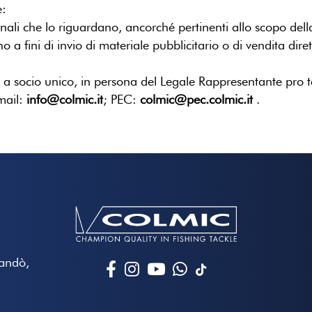
e:
onali che lo riguardano, ancorché pertinenti allo scopo dell
o a fini di invio di materiale pubblicitario o di vendita dir
. a socio unico, in persona del Legale Rappresentante pro t
mail:
info@colmic.it
; PEC:
colmic@pec.colmic.it
.
Mandò,