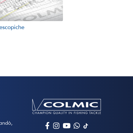
escopiche
Mandò,