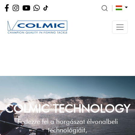
COLMIC TECHNOLOGY
Fedezze fel a horgászat élvonalbeli
technológiáit,