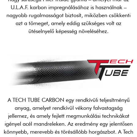
U.L.A.F. karbon impregnálásához is használnak –
nagyobb rugalmasságot biztosít, miközben csökkenti
azt a tömeget, amely eddig szükséges volt az
ütéselnyelő képesség növeléséhez.
A TECH TUBE CARBON egy rendkívüli teljesítményű
anyag, amelyet rendkívül vékony falvastagság
jellemez, és amely fejlett megmunkálási technikákat
igényel acél mandreleken. Az eredmény egy jelentősen
könnyebb, merevebb és törésállóbb horgászbot. A Tech