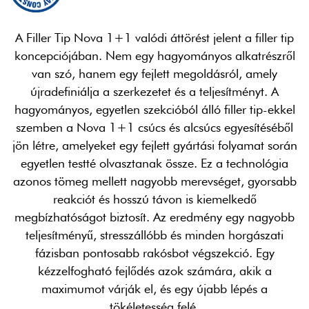
A Filler Tip Nova 1+1 valódi áttörést jelent a filler tip
koncepciójában. Nem egy hagyományos alkatrészről
van szó, hanem egy fejlett megoldásról, amely
újradefiniálja a szerkezetet és a teljesítményt. A
hagyományos, egyetlen szekcióból álló filler tip-ekkel
szemben a Nova 1+1 csúcs és alcsúcs egyesítéséből
jön létre, amelyeket egy fejlett gyártási folyamat során
egyetlen testté olvasztanak össze. Ez a technológia
azonos tömeg mellett nagyobb merevséget, gyorsabb
reakciót és hosszú távon is kiemelkedő
megbízhatóságot biztosít. Az eredmény egy nagyobb
teljesítményű, stresszállóbb és minden horgászati
fázisban pontosabb rakósbot végszekció. Egy
kézzelfogható fejlődés azok számára, akik a
maximumot várják el, és egy újabb lépés a
tökéletesség felé.