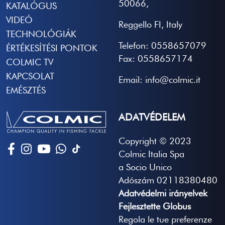
50066,
KATALÓGUS
VIDEÓ
Reggello FI, Italy
TECHNOLÓGIÁK
Telefon: 0558657079
ÉRTÉKESÍTÉSI PONTOK
Fax: 0558657174
COLMIC TV
KAPCSOLAT
Email: info@colmic.it
EMÉSZTÉS
ADATVÉDELEM
Copyright © 2023
Colmic Italia Spa
a Socio Unico
Adószám 02118380480
Adatvédelmi irányelvek
Fejlesztette Globus
Regola le tue preferenze