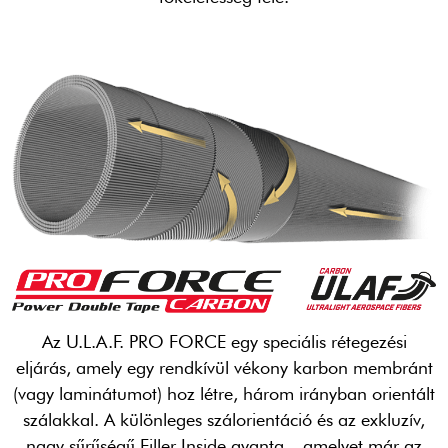
Az U.L.A.F. PRO FORCE egy speciális rétegezési
eljárás, amely egy rendkívül vékony karbon membránt
(vagy laminátumot) hoz létre, három irányban orientált
szálakkal. A különleges szálorientáció és az exkluzív,
nagy sűrűségű Filler Inside gyanta – amelyet már az