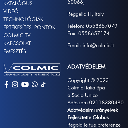
50066,
KATALÓGUS
VIDEÓ
Reggello FI, Italy
TECHNOLÓGIÁK
Telefon: 0558657079
ÉRTÉKESÍTÉSI PONTOK
Fax: 0558657174
COLMIC TV
KAPCSOLAT
Email: info@colmic.it
EMÉSZTÉS
ADATVÉDELEM
Copyright © 2023
Colmic Italia Spa
a Socio Unico
Adószám 02118380480
Adatvédelmi irányelvek
Fejlesztette Globus
Regola le tue preferenze