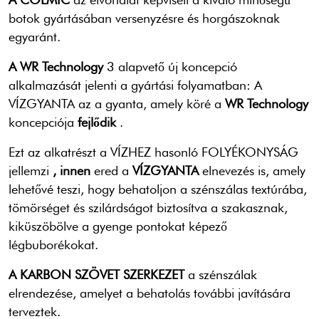
botok gyártásában versenyzésre és horgászoknak
egyaránt.
A WR Technology
3 alapvető
új koncepció
alkalmazását jelenti a gyártási folyamatban:
A
VÍZGYANTA az a gyanta, amely köré a
WR Technology
koncepciója
fejlődik
.
Ezt az alkatrészt a VÍZHEZ hasonló FOLYÉKONYSÁG
jellemzi
,
innen
ered a
VÍZGYANTA
elnevezés is,
amely
lehetővé teszi, hogy behatoljon a szénszálas textúrába,
tömörséget és szilárdságot biztosítva a szakasznak,
kiküszöbölve
a gyenge pontokat képező
légbuborékokat.
A KARBON SZÖVET SZERKEZET
a
szénszálak
elrendezése, amelyet a behatolás további javítására
terveztek.