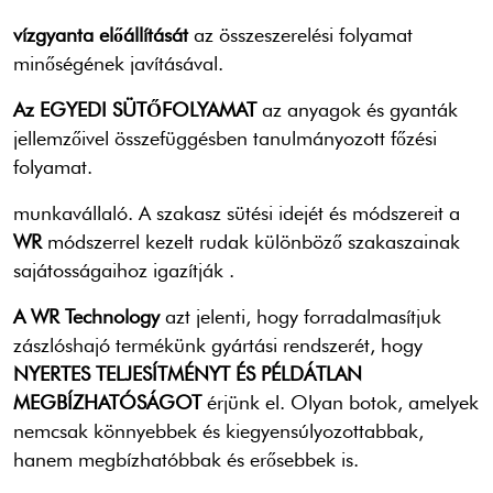
vízgyanta előállítását
az
összeszerelési folyamat
minőségének javításával.
Az EGYEDI SÜTŐFOLYAMAT
az anyagok és gyanták
jellemzőivel összefüggésben
tanulmányozott főzési
folyamat.
munkavállaló. A szakasz sütési idejét és módszereit
a
WR
módszerrel kezelt rudak
különböző szakaszainak
sajátosságaihoz igazítják
.
A WR Technology
azt jelenti, hogy forradalmasítjuk
zászlóshajó termékünk gyártási rendszerét,
hogy
NYERTES TELJESÍTMÉNYT
ÉS PÉLDÁTLAN
MEGBÍZHATÓSÁGOT
érjünk el. Olyan botok, amelyek
nemcsak könnyebbek és
kiegyensúlyozottabbak,
hanem megbízhatóbbak és erősebbek is.