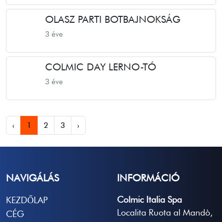
OLASZ PARTI BOTBAJNOKSÁG
3 éve
COLMIC DAY LERNO-TÓ
3 éve
‹
1
2
3
›
NAVIGÁLÁS
INFORMÁCIÓ
Colmic Italia Spa
KEZDŐLAP
Localita Ruota al Mandò,
CÉG