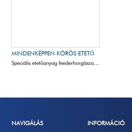
MINDENKÉPPEN KÖRÖS ETETŐ
Speciális etetőanyag feederhorgászathoz, természetes sárgás színű. Ez egy olyan etetőanyag, ami mindenféle pontyfélét, különösen a nagy keszegféléket ...
NAVIGÁLÁS
INFORMÁCIÓ