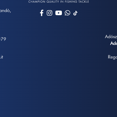
Mandò,
Adós
079
Ada
it
Rego