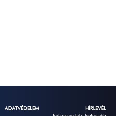
ADATVÉDELEM
HÍRLEVÉL
Iratkozzon fel a legfrissebb