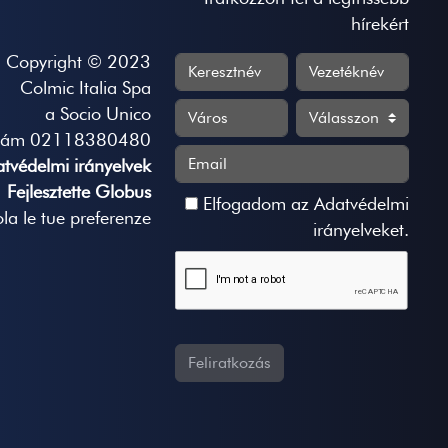
hírekért
Copyright © 2023
Colmic Italia Spa
a Socio Unico
zám 02118380480
tvédelmi irányelvek
Fejlesztette Globus
Elfogadom az
Adatvédelmi
la le tue preferenze
irányelveket
.
Feliratkozás