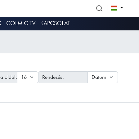
K
COLMIC TV
KAPCSOLAT
a oldalanként:
Rendezés: