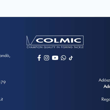
Mandò,
Adós
079
Ada
it
Rego