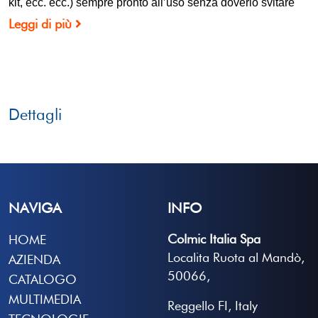
kit, ecc. ecc.) sempre pronto all’uso senza doverlo svitare
Leggi di più
Dettagli
NAVIGA
INFO
Colmic Italia Spa
HOME
Localita Ruota al Mandò,
AZIENDA
50066,
CATALOGO
MULTIMEDIA
Reggello FI, Italy