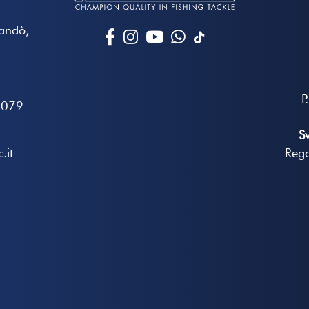
Mandò,
P
7079
S
.it
Rego