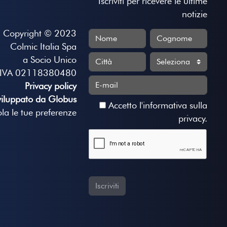
Iscriviti per ricevere le ultime
notizie
Copyright © 2023
Colmic Italia Spa
a Socio Unico
.IVA 02118380480
Privacy policy
viluppato da Globus
Accetto
l'informativa sulla
la le tue preferenze
privacy
.
Iscriviti