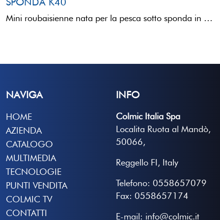
SPONDA K40
Mini roubaisienne nata per la pesca sotto sponda in carpodromo è caratterizzata da una struttura di 4 sezioni ...
NAVIGA
INFO
Colmic Italia Spa
HOME
Localita Ruota al Mandò,
AZIENDA
50066,
CATALOGO
MULTIMEDIA
Reggello FI, Italy
TECNOLOGIE
Telefono: 0558657079
PUNTI VENDITA
Fax: 0558657174
COLMIC TV
CONTATTI
E-mail: info@colmic.it