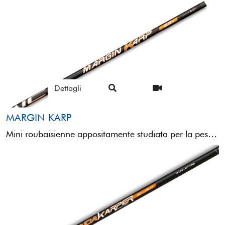
Dettagli
MARGIN KARP
Mini roubaisienne appositamente studiata per la pesca dei grossi ciprinidi nell’immediato sotto riva.Questa short pole è dotata ...