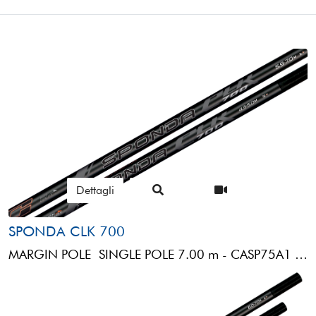
Dettagli
SPONDA CLK 700
MARGIN POLE SINGLE POLE 7.00 m - CASP75A1 RBS SPONDA CLK 700 (7,00MT)1 MINI BUTT REVERSE 80cm: 2° ...