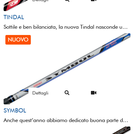
TINDAL
Sottile e ben bilanciata, la nuova Tindal nasconde un anima aggressiva in grado di sopportare terminali e ...
NUOVO
Dettagli
SYMBOL
Anche quest’anno abbiamo dedicato buona parte del nostro tempo alle tele match, poiché riteniamo che queste canne ...