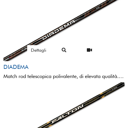
Dettagli
DIADEMA
Match rod telescopica polivalente, di elevata qualità.Sottile e leggera, la Diadema è comunque un attrezzo molto potente ...