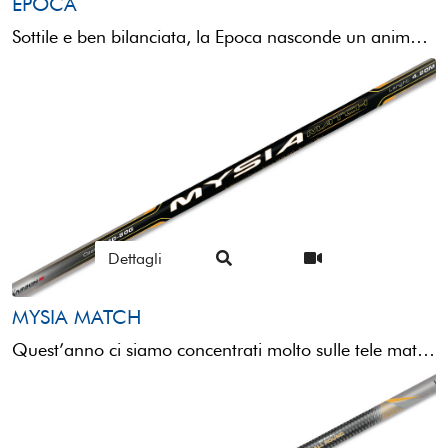
EPOCA
Sottile e ben bilanciata, la Epoca nasconde un anima aggressiva in grado di sopportare terminali e zavorre ...
Dettagli
MYSIA MATCH
Quest’anno ci siamo concentrati molto sulle tele match, poiché riteniamo che queste canne siano tra le più ...