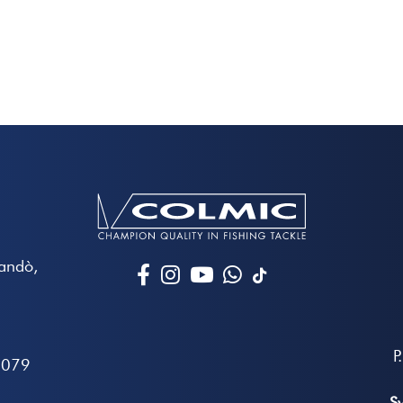
Mandò,
P
7079
S