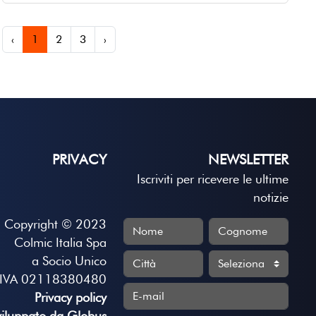
‹
1
2
3
›
PRIVACY
NEWSLETTER
Iscriviti per ricevere le ultime
notizie
Copyright © 2023
Colmic Italia Spa
a Socio Unico
.IVA 02118380480
Privacy policy
viluppato da Globus