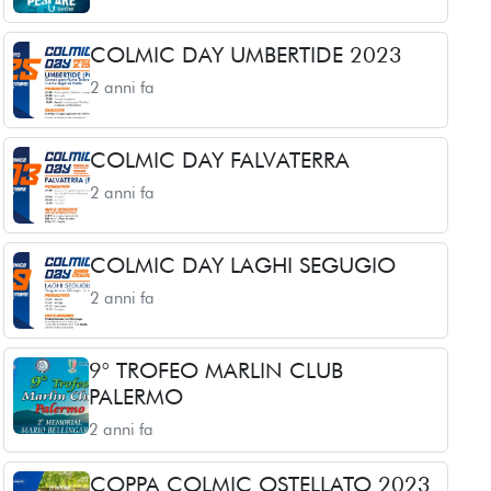
COLMIC DAY UMBERTIDE 2023
2 anni fa
COLMIC DAY FALVATERRA
2 anni fa
COLMIC DAY LAGHI SEGUGIO
2 anni fa
9° TROFEO MARLIN CLUB
PALERMO
2 anni fa
COPPA COLMIC OSTELLATO 2023