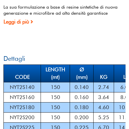
La sua formulazione a base di resine sintetiche di nuova
generazione e microfibre ad alta densità garantisce
Leggi di più
Dettagli
LENGTH
Ø
CODE
(mt)
(mm)
KG
LB
NYT2S140
150
0.140
2.74
6.0
NYT2S160
150
0.160
3.64
8.0
NYT2S180
150
0.180
4.60
10.
NYT2S200
150
0.200
5.25
11.
NYT2S225
150
0.225
6.70
14.