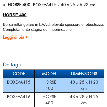
HORSE 400
: BOXEVA415 - 40 x 25 x h.23 cm
HORSE 400
Borsa rettangolare in EVA di elevato spessore e robustezza.
Completamente stagna ed impermeabile,
Leggi di più
Dettagli
CODE
MODEL
DIMENSIONS
BOXEVA415
HORSE
40 x 25 x H 23
400
cm
BOXEVA416
HORSE
48 x 28 x H 25
480
cm