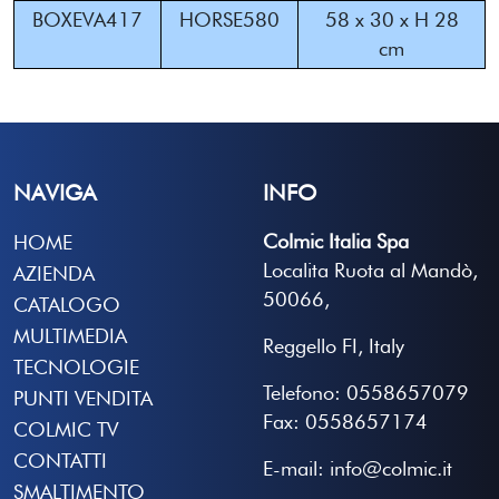
BOXEVA417
HORSE580
58 x 30 x H 28
cm
NAVIGA
INFO
Colmic Italia Spa
HOME
Localita Ruota al Mandò,
AZIENDA
50066,
CATALOGO
MULTIMEDIA
Reggello FI, Italy
TECNOLOGIE
Telefono: 0558657079
PUNTI VENDITA
Fax: 0558657174
COLMIC TV
CONTATTI
E-mail: info@colmic.it
SMALTIMENTO