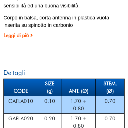
sensibilità ed una buona visibilità.
Corpo in balsa, corta antenna in plastica vuota
inserita su spinotto in carbonio
Leggi di più
Dettagli
SIZE
STEM.
CODE
(g)
ANT. (Ø)
(Ø)
GAFLA010
0.10
1.70 +
0.70
0.80
GAFLA020
0.20
1.70 +
0.70
0.80