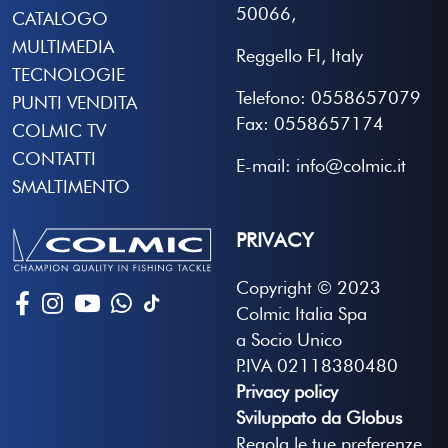
50066,
CATALOGO
MULTIMEDIA
Reggello FI, Italy
TECNOLOGIE
Telefono: 0558657079
PUNTI VENDITA
Fax: 0558657174
COLMIC TV
CONTATTI
E-mail: info@colmic.it
SMALTIMENTO
PRIVACY
Copyright © 2023
Colmic Italia Spa
a Socio Unico
P.IVA 02118380480
Privacy policy
Sviluppato da Globus
Regola le tue preferenze