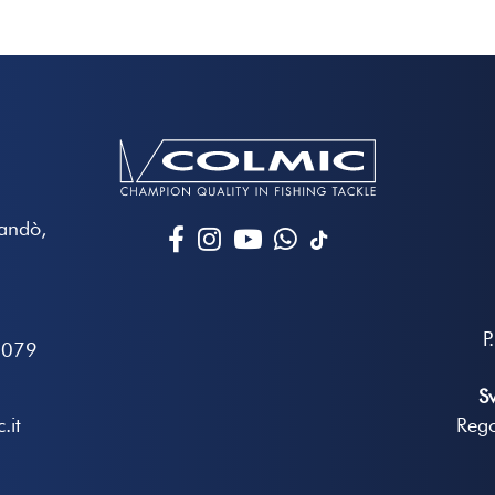
Mandò,
P
7079
S
.it
Rego