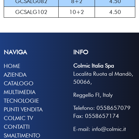
GCSALG082
8+2
4.50
GCSALG102
10+2
4.50
NAVIGA
INFO
Colmic Italia Spa
HOME
Localita Ruota al Mandò,
AZIENDA
50066,
CATALOGO
MULTIMEDIA
Reggello FI, Italy
TECNOLOGIE
Telefono: 0558657079
PUNTI VENDITA
Fax: 0558657174
COLMIC TV
CONTATTI
E-mail: info@colmic.it
SMALTIMENTO