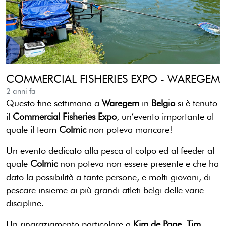
COMMERCIAL FISHERIES EXPO - WAREGEM
2 anni fa
Questo fine settimana a
Waregem
in
Belgio
si è tenuto
il
Commercial Fisheries Expo
, un’evento importante al
quale il team
Colmic
non poteva mancare!
Un evento dedicato alla pesca al colpo ed al feeder al
quale
Colmic
non poteva non essere presente e che ha
dato la possibilità a tante persone, e molti giovani, di
pescare insieme ai più grandi atleti belgi delle varie
discipline.
Un ringraziamento particolare a
Kim de Page
,
Tim