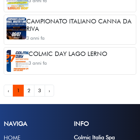
3 anni fa
CAMPIONATO ITALIANO CANNA DA
RIVA
3 anni fa
COLMIC DAY LAGO LERNO
3 anni fa
‹
1
2
3
›
NAVIGA
INFO
Colmic Italia Spa
HOME